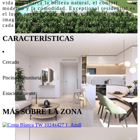
vida que abarca la belleza natural, el confort 
moderno y la comodidad. Exceptional residential es 
el lugar perfecto para vivir la vida que siempre ha 
imaginado. Bienvenido al nuevo residencial, ¡donde 
cada día es una obra maestra de lujo y serenidad!
CARACTERÍSTICAS
Cercado
Piscina comunitaria
Estacionamiento
MÁS SOBRE LA ZONA