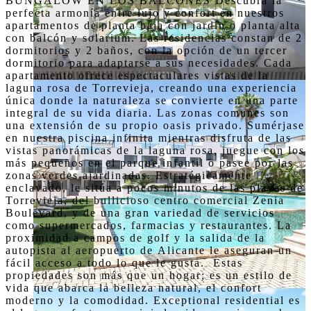
BUNGALOW EN LOS BALCONES Descubra la 
perfecta armonía entre lujo y confort en nuestros 
apartamentos de planta baja con jardín o planta alta 
con balcón y solarium. Las residencias constan de 2 
dormitorios y 2 baños, con la opción de un tercer 
dormitorio para adaptarse a sus necesidades. Cada 
apartamento ofrece espectaculares vistas de la 
laguna rosa de Torrevieja, creando una experiencia 
única donde la naturaleza se convierte en una parte 
integral de su vida diaria. Las zonas comunes son 
una extensión de su propio oasis privado. Sumérjase 
en nuestra piscina infinita mientras disfruta de las 
vistas panorámicas de la laguna rosa, juegue con los 
más pequeños en el parque infantil o pasee por las 
zonas verdes ajardinadas. Estratégicamente 
enclavado, le sitúa a pocos minutos de las playas de 
Torrevieja, del bullicioso centro comercial Zenia 
Boulevard, y de una gran variedad de servicios 
como supermercados, farmacias y restaurantes. La 
proximidad a campos de golf y la salida de la 
autopista al aeropuerto de Alicante le aseguran un 
fácil acceso a todo lo que le gusta.  Estas 
propiedades son más que un hogar; es un estilo de 
vida que abarca la belleza natural, el confort 
moderno y la comodidad. Exceptional residential es 