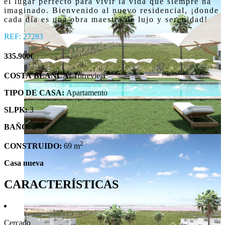
el lugar perfecto para vivir la vida que siempre ha 
imaginado. Bienvenido al nuevo residencial, ¡donde 
cada día es una obra maestra de lujo y serenidad!
REF: 27283
335.900€
COSTA BLANCA
:
Torrevieja
TIPO DE CASA:
Apartamento
SLPK:
3
BAÑO:
2
2
CONSTRUIDO:
69 m
Casa nueva
CARACTERÍSTICAS
Cercado