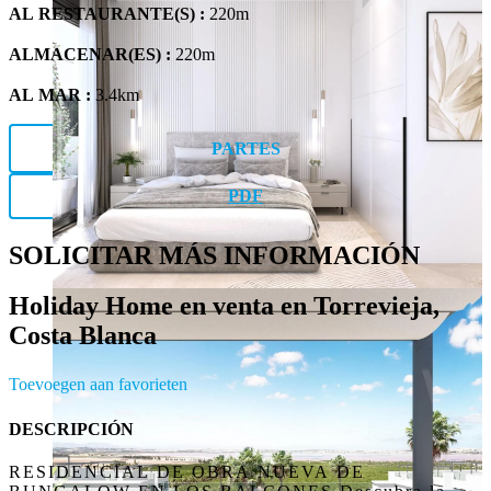
AL RESTAURANTE(S) :
220m
ALMACENAR(ES) :
220m
AL MAR :
3.4km
PARTES
PDF
SOLICITAR MÁS INFORMACIÓN
Holiday Home en venta en Torrevieja,
Costa Blanca
Toevoegen aan favorieten
DESCRIPCIÓN
RESIDENCIAL DE OBRA NUEVA DE 