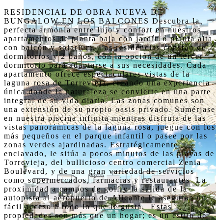
RESIDENCIAL DE OBRA NUEVA DE 
BUNGALOW EN LOS BALCONES Descubra la 
perfecta armonía entre lujo y confort en nuestros 
apartamentos de planta baja con jardín o planta alta 
con balcón y solarium. Las residencias constan de 2 
dormitorios y 2 baños, con la opción de un tercer 
dormitorio para adaptarse a sus necesidades. Cada 
apartamento ofrece espectaculares vistas de la 
laguna rosa de Torrevieja, creando una experiencia 
única donde la naturaleza se convierte en una parte 
integral de su vida diaria. Las zonas comunes son 
una extensión de su propio oasis privado. Sumérjase 
en nuestra piscina infinita mientras disfruta de las 
vistas panorámicas de la laguna rosa, juegue con los 
más pequeños en el parque infantil o pasee por las 
zonas verdes ajardinadas. Estratégicamente 
enclavado, le sitúa a pocos minutos de las playas de 
Torrevieja, del bullicioso centro comercial Zenia 
Boulevard, y de una gran variedad de servicios 
como supermercados, farmacias y restaurantes. La 
proximidad a campos de golf y la salida de la 
autopista al aeropuerto de Alicante le aseguran un 
fácil acceso a todo lo que le gusta.  Estas 
propiedades son más que un hogar; es un estilo de 