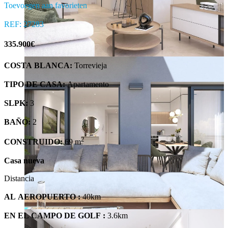
Toevoegen aan favorieten
REF: 27283
335.900€
COSTA BLANCA
:
Torrevieja
TIPO DE CASA:
Apartamento
SLPK:
3
BAÑO:
2
2
CONSTRUIDO:
69 m
Casa nueva
Distancia
AL AEROPUERTO :
40km
EN EL CAMPO DE GOLF :
3.6km